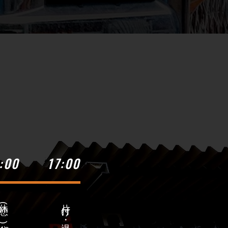
:00
17:00
休憩( 分)
​片付け・退社