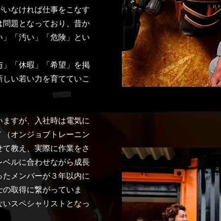
がいなければ仕事をこなす
は問題となっており、昔か
い」「汚い」「危険」とい
与」「休暇」「希望」を掲
新しい若い力を育てていこ
いますが、入社時は電気に
Ｔ（オンジョブトレーニン
せて教え、実際に作業をさ
レベルに合わせながら成長
ったメンバーが３年以内に
士の取得に繋がっていま
ないスペシャリストとなっ