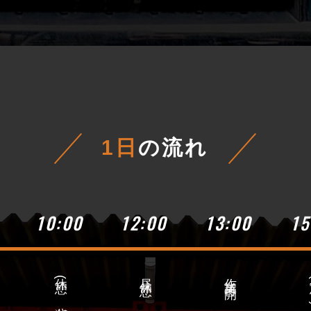
​1日
の流れ
10:00
12:00
13:00
15
休憩(
昼休憩
作業再開
分）