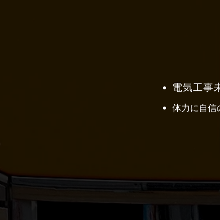
人
にするな
電気工事
体力に自信
今日
できるこ
明日
に
延
ばす