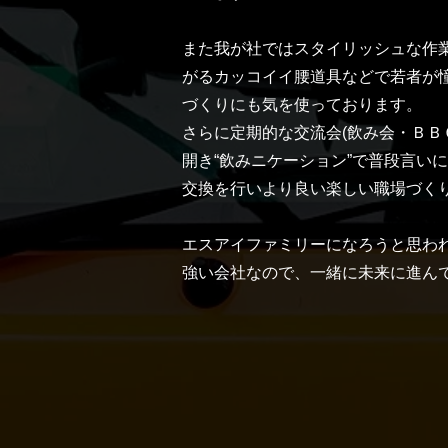
また我が社ではスタイリッシュな作
がるカッコイイ腰道具などで若者が
づくりにも気を使っております。
さらに定期的な交流会(飲み会・ＢＢＱ
開き“飲みニケーション”で普段言い
交換を行いより良い楽しい職場づく
エスアイファミリーになろうと思わ
強い会社なので、一緒に未来に進ん
自分
がされて