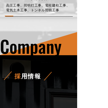
高圧工事、照明灯工事、電柱建柱工事、
電気土木工事、トンネル照明工事
Company
採
用情報
段取
り
八分、仕