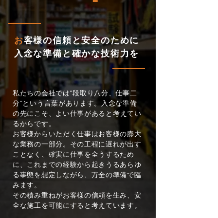
お
客様の信頼と安全のために
​入念な準備と確かな技術力を
私たちの会社では“段取り八分、仕事二
分”という言葉があります。入念な準備
の先にこそ、よい
仕事があると考え
て
い
る
からです。
お客様からいただく仕事はお客様の膨大
な業務の一部分。その工程に遅れが出す
ことなく、確実に仕事を全うするため
に、これまでの経験から起きうるあらゆ
る事態を想定しながら、万全の準備で臨
みます。
その積み重ねがお客様の信頼を生み、安
全な施工を可能にすると考えています。