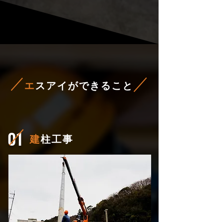
エ
スアイができること
01
建
柱工事