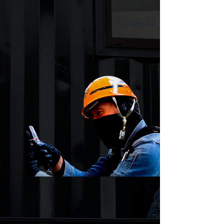
今日
できるこ
明日
に
延
ばす
自分
がされて
嫌