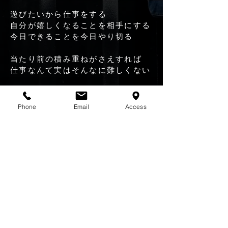
人
にするな
遊びたいから仕事をする
自分が嬉しくなることを相手にする
今日できることを今日やり切る
当たり前の積み重ねがさえすれば
仕事なんて実はそんなに難しくない
​さぁ、仕事して思いっきり自分の好
きなことしようぜ！
Phone
Email
Access
more
Recruit