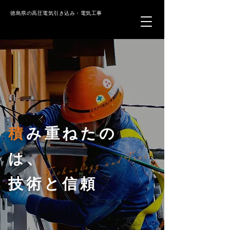
SI
徳島県の高圧電気引き込み・電気工事
積
み重ねたの
Technology and Trust
は、
技術と信頼